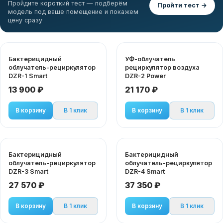
Пройдите короткий тест — подберём
Пройти тест →
модель под ваше помещение и покажем
цену сразу
Бактерицидный
УФ-облучатель
облучатель-рециркулятор
рециркулятор воздуха
DZR-1 Smart
DZR-2 Power
13 900 ₽
21 170 ₽
В корзину
В 1 клик
В корзину
В 1 клик
Бактерицидный
Бактерицидный
облучатель-рециркулятор
облучатель-рециркулятор
DZR-3 Smart
DZR-4 Smart
27 570 ₽
37 350 ₽
В корзину
В 1 клик
В корзину
В 1 клик