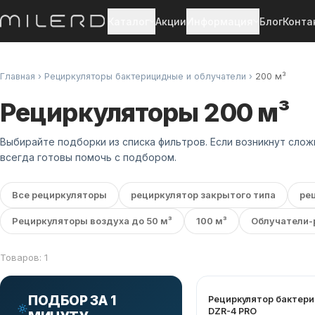
Каталог
Акции
Информация
Блог
Конта
Главная
›
Рециркуляторы бактерицидные и облучатели
›
200 м³
Рециркуляторы 200 м³
Выбирайте подборки из списка фильтров. Если возникнут сло
всегда готовы помочь с подбором.
Все рециркуляторы
рециркулятор закрытого типа
ре
Рециркуляторы воздуха до 50 м³
100 м³
Облучатели-
Товаров: 1
ПОДБОР ЗА 1
Рециркулятор бактер
DZR-4 PRO