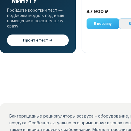
МИНУТУ
Пройдите короткий тест —
47 900 ₽
подберём модель под ваше
помещение и покажем цену
В корзину
В
сразу
Пройти тест →
Бактерицидные рециркуляторы воздуха – оборудование,
воздуха. Особенно актуально его применение в зонах по
также в период вирусных заболеваний. Модели, рассчита