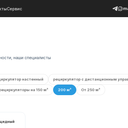
m
кты
Сервис
жности, наши специалисты
циркулятор настенный
рециркулятор с дистанционным упра
рециркуляторы на 150 м³
200 м³
От 250 м³
ицидный