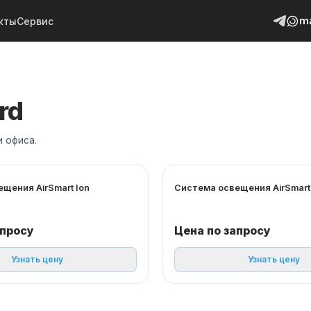
m
кты
Сервис
rd
 офиса.
щения AirSmart Ion
Система освещения AirSmart
апросу
Цена по запросу
Узнать цену
Узнать цену