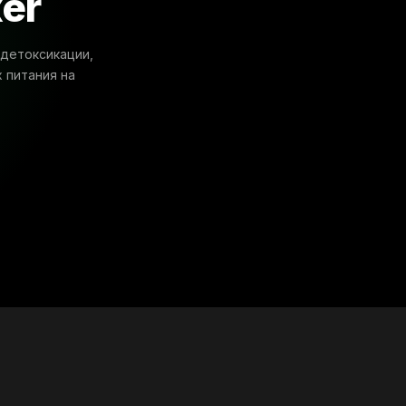
xer
детоксикации,
 питания на