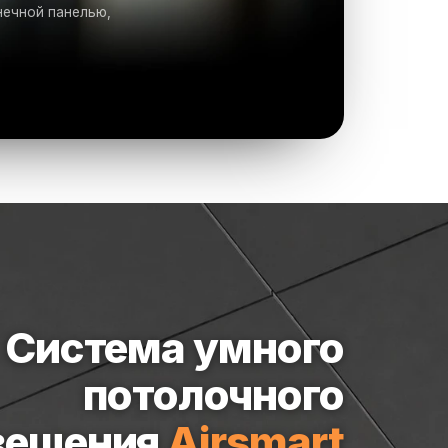
нечной панелью,
Система умного
потолочного
вещения
Airsmart