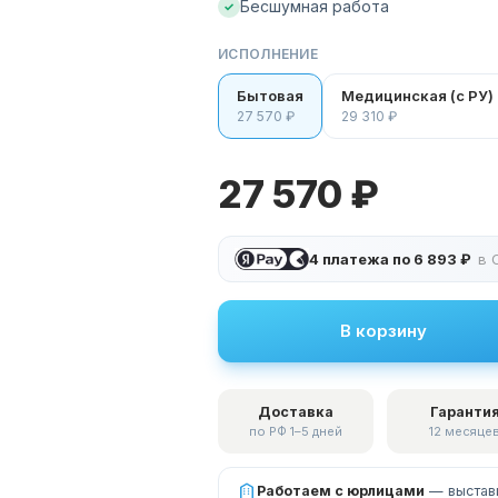
Бесшумная работа
✓
ИСПОЛНЕНИЕ
Бытовая
Медицинская (с РУ)
27 570 ₽
29 310 ₽
27 570 ₽
4 платежа по
6 893 ₽
в 
В корзину
Доставка
Гаранти
по РФ 1–5 дней
12 месяце
Работаем с юрлицами
— выстави