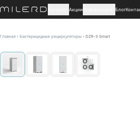
Каталог
Акции
Информация
Блог
Конта
Главная
›
Бактерицидные рециркуляторы
›
DZR-3 Smart