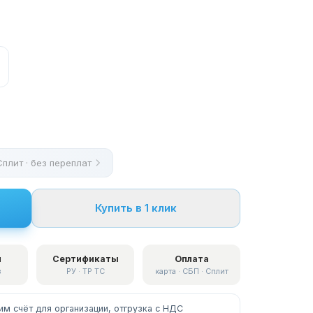
Сплит · без переплат
Купить в 1 клик
я
Сертификаты
Оплата
в
РУ · ТР ТС
карта · СБП · Сплит
м счёт для организации, отгрузка с НДС