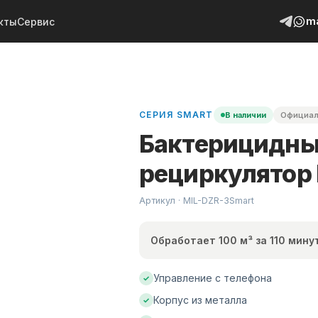
m
кты
Сервис
СЕРИЯ
SMART
В наличии
Официал
Бактерицидны
рециркулятор 
Артикул · MIL-
DZR-3Smart
Обработает 100 м³ за 110 мину
Управление с телефона
✓
Корпус из металла
✓