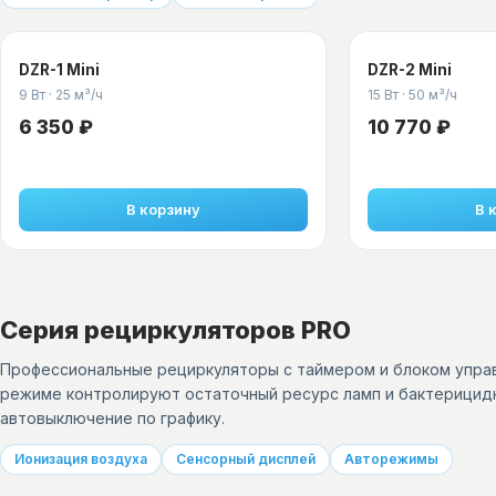
DZR-1 Mini
DZR-2 Mini
9 Вт
·
25 м³/ч
15 Вт
·
50 м³/ч
6 350 ₽
10 770 ₽
В корзину
В 
Серия рециркуляторов PRO
Профессиональные рециркуляторы с таймером и блоком управ
режиме контролируют остаточный ресурс ламп и бактерицидн
автовыключение по графику.
Ионизация воздуха
Сенсорный дисплей
Авторежимы