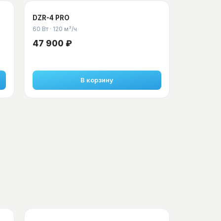
DZR-4 PRO
60 Вт
·
120 м³/ч
47 900 ₽
В корзину