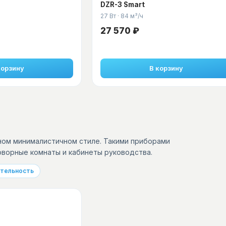
DZR-3 Smart
27 Вт
·
84 м³/ч
27 570 ₽
корзину
В корзину
ном минималистичном стиле. Такими приборами
оворные комнаты и кабинеты руководства.
ительность