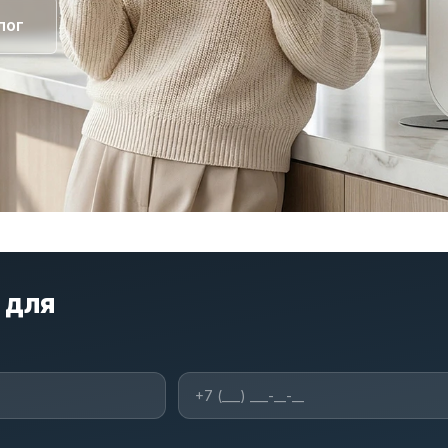
лог
 для