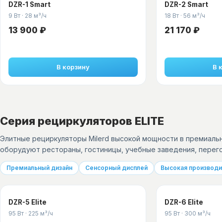
DZR-1 Smart
DZR-2 Smart
9 Вт
·
28 м³/ч
18 Вт
·
56 м³/ч
13 900 ₽
21 170 ₽
В корзину
В 
Серия рециркуляторов ELITE
Элитные рециркуляторы Milerd высокой мощности в премиаль
оборудуют рестораны, гостиницы, учебные заведения, перег
Премиальный дизайн
Сенсорный дисплей
Высокая производ
DZR-5 Elite
DZR-6 Elite
95 Вт
·
225 м³/ч
95 Вт
·
300 м³/ч