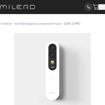
Главная
›
Бактерицидные рециркуляторы
›
DZR-2 PRO