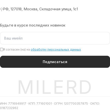
РФ, 127018, Москва, Складочная улица, 1с1
⚲
Будьте в курсе последних новинок
Я согласен (на) на
обработку персональных данных
Подписаться
MILERD
ИНН: 7716949917 · КПП: 771601001 · ОГРН: 1207700357875 · ОКПО:
0187232962