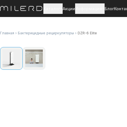
Каталог
Акции
Информация
Блог
Конта
Главная
›
Бактерицидные рециркуляторы
›
DZR-6 Elite