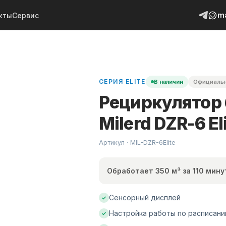
m
кты
Сервис
СЕРИЯ
ELITE
В наличии
Официальн
Рециркулятор
Milerd DZR-6 El
Артикул · MIL-
DZR-6Elite
Обработает 350 м³ за 110 мину
Сенсорный дисплей
✓
Настройка работы по расписан
✓