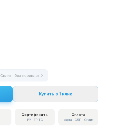
 Сплит · без переплат
Купить в 1 клик
я
Сертификаты
Оплата
в
РУ · ТР ТС
карта · СБП · Сплит