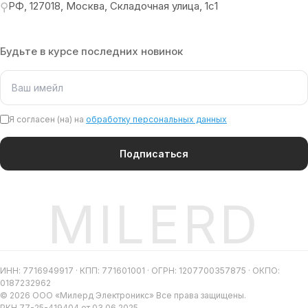
РФ, 127018, Москва, Складочная улица, 1с1
⚲
Будьте в курсе последних новинок
Я согласен (на) на
обработку персональных данных
Подписаться
MILERD
ИНН: 7716949917 · КПП: 771601001 · ОГРН: 1207700357875 · ОКПО:
0187232962
© 2026 ООО «Милерд Электроникс» Все права защищены.
РКН 77-25-419404 от 03.06.2025