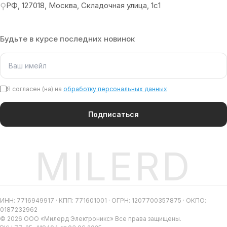
РФ, 127018, Москва, Складочная улица, 1с1
⚲
Будьте в курсе последних новинок
Я согласен (на) на
обработку персональных данных
Подписаться
MILERD
ИНН: 7716949917 · КПП: 771601001 · ОГРН: 1207700357875 · ОКПО:
0187232962
© 2026 ООО «Милерд Электроникс» Все права защищены.