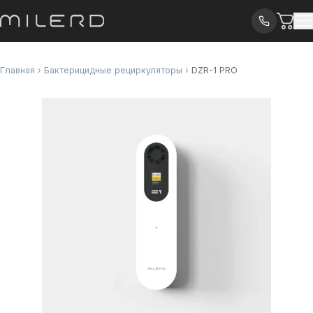
Главная
›
Бактерицидные рециркуляторы
›
DZR-1 PRO