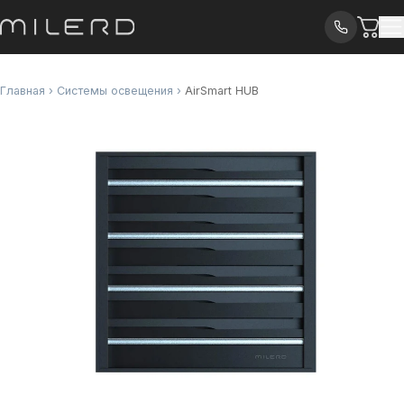
Главная
›
Системы освещения
›
AirSmart HUB